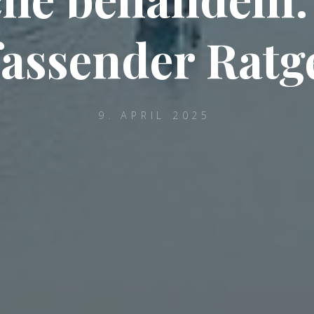
assender Ratg
9. APRIL 2025