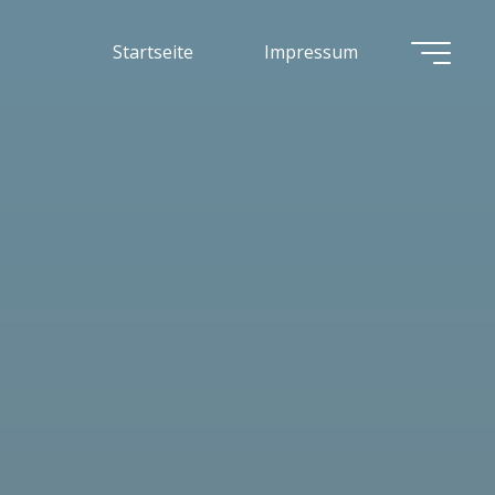
Startseite
Impressum