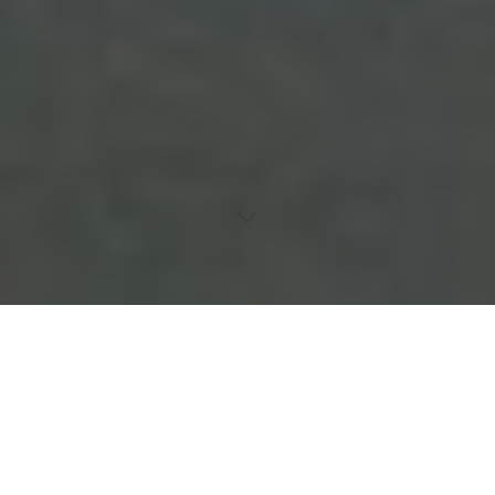
Inhaltsverzeichnis
Peeling und Hautvorbereitung
Schmerzbewältigung und Entspannungstechniken
Nachsorgeprodukte und Hautgesundheit
Aktuelle Tattoo-Trends und ihre Auswirkungen
Kulturelle Einflüsse im Tattoo-Design