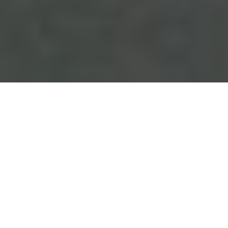
Kann man mit 60 einen Körper wie ein 40-Jähriger haben? Wir
erkunden die Möglichkeiten, Herausforderungen und den Weg
zu fitteren Jahren mit Kraft, Ernährung, Training und
Motivation.
Inhaltsverzeichnis
Einführung: Das Streben nach Fitness im Alter
Bedeutung von Muskelmasse
Herausforderungen für Muskeln im Alter
Unterschiede im Training je nach Alter