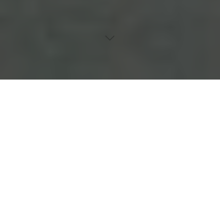
Inhaltsverzeichnis
Die bunte Tattoo-Szene einer pulsierenden Stadt
Heutige Tattoo-Begeisterungen
Schlichte Kunstwerke
Farbenfrohe Kunstwerke
Geometrische Kunststücke
Tier- und Naturthemen
Personen auf der Haut verewigen
Kulturelle Tattoos im Fokus
Worte auf der Haut
Technikneuheiten für Tattoo-Studios
Sorgfältige Pflege ist der Schlüssel