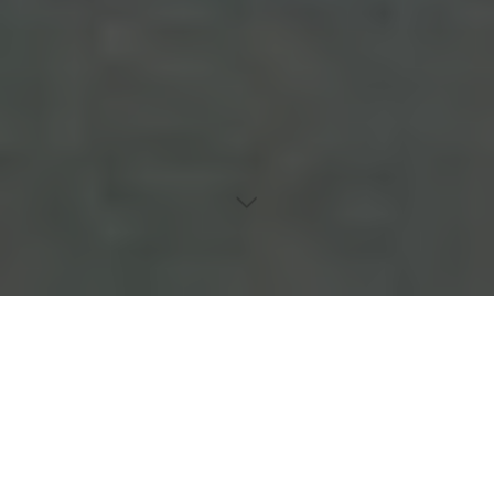
Erfahren Sie alles über die Ursachen, Symptome und
Behandlungsmöglichkeiten von Kopfhautproblemen,
einschließlich Kopfpilz und Schuppenflechte. Finden Sie heraus,
wie Sie Ihre Kopfhaut gesund und frei von Beschwerden halten
können.