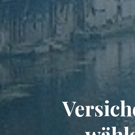
Versich
wähl