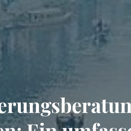
erungsberatun
en: Ein umfass