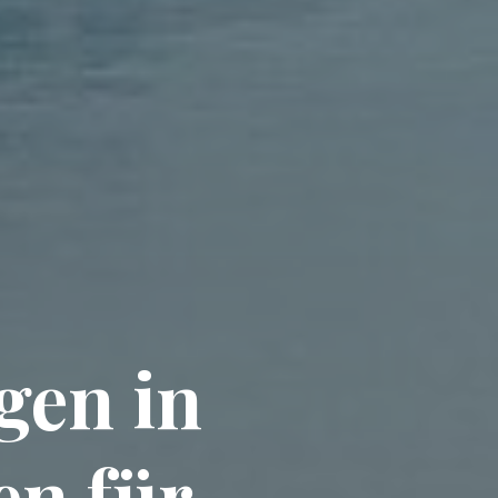
gen in
en für