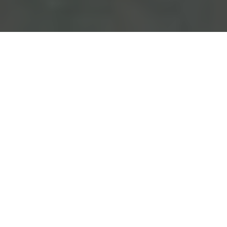
Erfahre, welche Rolle eine ausgewogene Ernährung während
der Schwangerschaft spielt und wie du häufige
Begleiterscheinungen wie Heißhunger und Übelkeit in den Griff
bekommst.
Inhaltsverzeichnis
Einführung: Die Bedeutung der Ernährung in der
Schwangerschaft
Körpersignale in der Schwangerschaft
Hormone und Essverhalten
Gesunde Ernährung in der Schwangerschaft
Wichtige Nährstoffe und Supplementierung
Tips gegen Schwangerschaftsübelkeit
Umgang mit Heißhungerattacken
Mythen über das Essen für Zwei