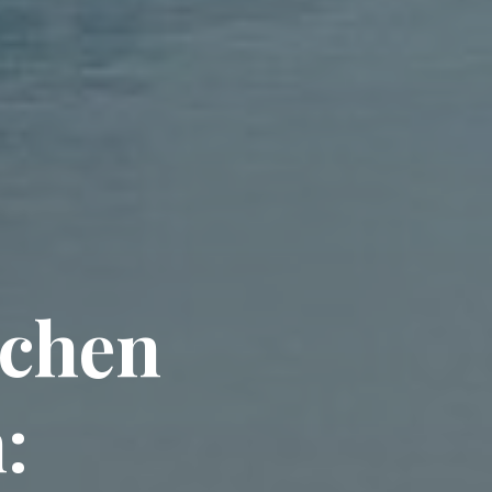
schen
: