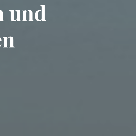
n und
en