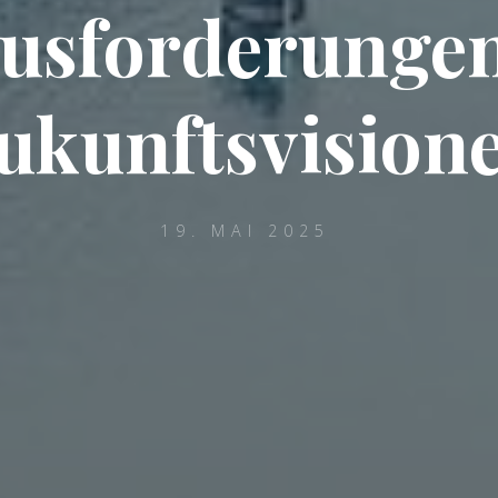
usforderunge
ukunftsvision
19. MAI 2025