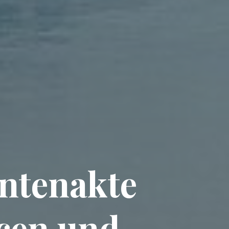
entenakte
cen und