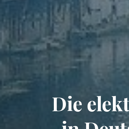
Die elek
in Deu