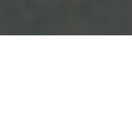
Für die Gesundheit achtsam sein: Erkenne die Symptome von
Krebs frühzeitig und erhöhe die Heilungschancen durch
Aufmerksamkeit bei Veränderungen im Körper.
Inhaltsverzeichnis
Einleitung
Überblick über verschiedene Krebsarten
Früherkennung und ihre Bedeutung
Allgemeine Symptome von Krebs
Spezifische Symptome während des Essens
Mögliche Krebsarten bei Essenssymptomen
Veränderungen im Stuhl