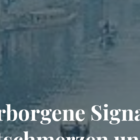
rborgene Signa
tschmerzen un