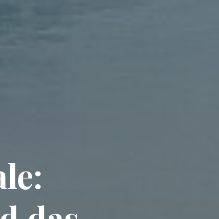
le:
d das