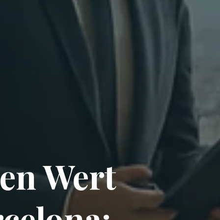
ten Wert
celona: