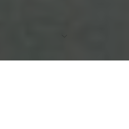
Lidrandentzündung (Blepharitis) ist weit verbreitet, verleitet
aber viele dazu, die Beschwerden zu unterschätzen. Dieser
umfassende Ratgeber erklärt, was bei Blepharitis wirklich im
Auge passiert, warum die richtige Pflege so wichtig ist, wie
man akute und chronische Formen erkennt und vorbeugt, und
wie aktuelle Behandlungsmethoden helfen können – von
simplen Hausmitteln bis zu modernen Therapieansätzen. Für
wen Augenbrennen, juckende Lider oder verklebte Wimpern