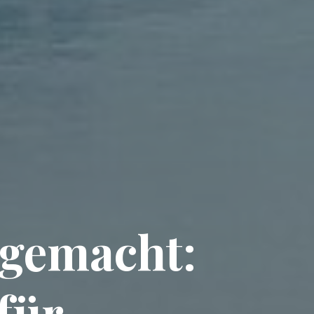
 gemacht:
für