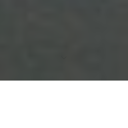
Entdecken Sie die faszinierende Welt der Homöopathie, von
ihren historischen Wurzeln über ihre methodischen Prinzipien
bis hin zur aktuellen Debatte über ihre Wirksamkeit und Rolle in
der modernen Medizin.