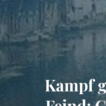
Kampf g
Feind: C