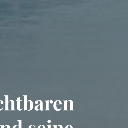
chtbaren
und seine