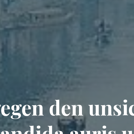
egen den unsi
andida auris 