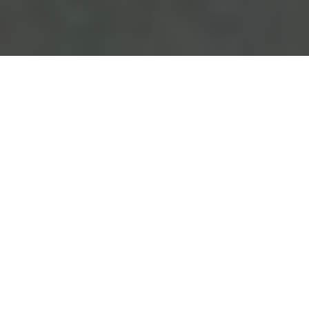
Entdecken Sie, wie die richtige Ernährung Ihre Muskelkraft
verbessern kann. Wir beleuchten essentielle Nährstoffe, deren
Quellen und die Bedeutung von Flüssigkeitszufuhr und
Bewegung für eine optimale Muskelgesundheit.
Inhaltsverzeichnis
Einführung zum Thema Muskelstärkung
Grundlagen der Muskelphysiologie
Eiweiß als Schlüsselnährstoff für Muskeln
Empfohlene tägliche Proteinzufuhr
Kombination von pflanzlichen Proteinen
Bedeutung von Mineralstoffen
Flüssigkeitszufuhr zur Muskelunterstützung
Der Einfluss von Bewegung auf die Muskelgesundheit