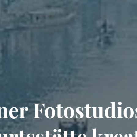
ner Fotostudio
rtsstätte krea