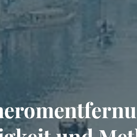
heromentfernu
gkeit und Me