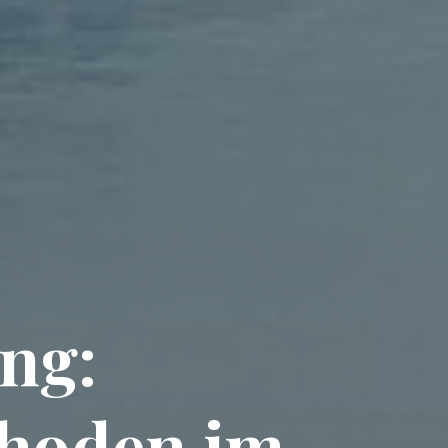
ng:
thoden im