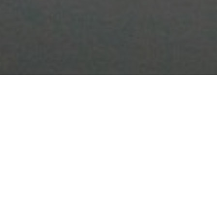
Gesundheit
Ratgeber
Alles über die richtige
Verwendung und Lagerung
von Augentropfen
14. April 2025
Augentropfen sind ein unverzichtbares Hilfsmittel in
der Augenpflege. Erfahren Sie, warum die richtige
Anwendung und Lagerung entscheidend sind, um