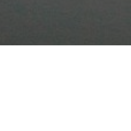
Gesundheit
Wirtschaft
Alles was Sie über die
Zeitumstellung im März 2025
wissen müssen
17. März 2025
Erfahren Sie alles über die bevorstehende
Zeitumstellung im März 2025, inklusive ihres
geschichtlichen Hintergrunds, der technischen