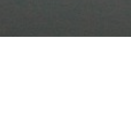
Gesundheit
Umwelt und Natur
Newsblog: Asbest – Gefahr im
Verborgenen
30. April 2025
Dieser Blogbeitrag beleuchtet die Gefahren von
Asbest, seine Geschichte, die Gesundheitsrisiken und
weltweiten Auswirkungen sowie zukünftige Strategien
zur Eindämmung dieser
"Newsblog:
Mehr anzeigen