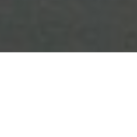
Antidepressiva: Hilfreiche Therapie oder unterschätztes Risiko?
Eine tiefgehende Betrachtung ihrer Wirkungsweise, Effektivität
und Kontroversen.
Inhaltsverzeichnis
Einleitung
Was sind Antidepressiva?
Wie wirken Antidepressiva?
Formen von Antidepressiva
Effektivität von Antidepressiva